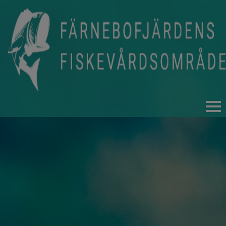
HEM
FISKET
FISKEKORT OCH REGLER
FISKEVÅRD
FÖRENINGEN
NYHETER