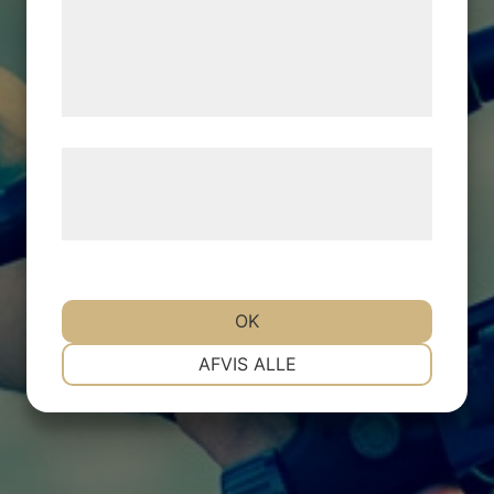
med data, du tidligere har givet dem eller
de har indsamlet gennem din brug af deres
tjenester. Ved at klikke på 'OK' giver du
samtykke til disse formål.
Læs mere om vores brug af cookies og
behandling af persondata på vores
hjemmeside.
OK
NØDVENDIGE
PRÆFERENCER
AFVIS ALLE
MARKETING
STATISTIK