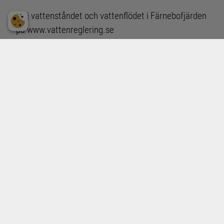
Följ vattenståndet och vattenflödet i Färnebofjärden
på
www.vattenreglering.se