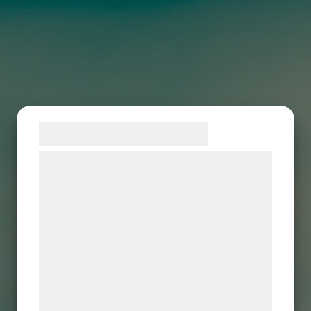
Samtykke til cookies
Vi og vores samarbejdspartnere bruger
teknologier, herunder cookies, til at
indsamle oplysninger om dig til forskellige
formål, herunder: Tilpasning af annoncering,
bedre brugeroplevelse, funktionalitet,
statistik og marketing. Disse oplysninger
kan blive delt med annoncerings- og
analysepartnere, som kan kombinere dem